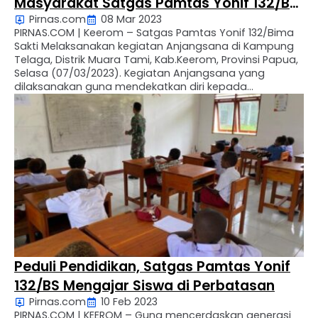
Masyarakat Satgas Pamtas Yonif 132/BS
Pirnas.com
08 Mar 2023
Pos Bendungan Tami Melaksanakan
PIRNAS.COM | Keerom – Satgas Pamtas Yonif 132/Bima
Anjangsana
Sakti Melaksanakan kegiatan Anjangsana di Kampung
Telaga, Distrik Muara Tami, Kab.Keerom, Provinsi Papua,
Selasa (07/03/2023). Kegiatan Anjangsana yang
dilaksanakan guna mendekatkan diri kepada
masyarakat dan meninjau apa saja kegiatan
masyarakat untuk kedepan nya, Kegiatan ini dipimpin
oleh Letda Inf Fadli Selaku Danpos Bendungan Tami.
Setelah berbincang-bincang dengan …
Peduli Pendidikan, Satgas Pamtas Yonif
132/BS Mengajar Siswa di Perbatasan
Pirnas.com
10 Feb 2023
PIRNAS.COM | KEEROM – Guna mencerdaskan generasi