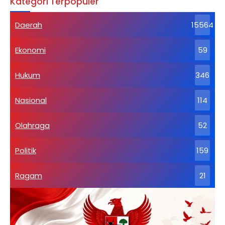
Kategori Terpopuler
Daerah
15564
Ekonomi
59
Hukum
346
Nasional
114
Olahraga
52
Politik
159
Ragam
21