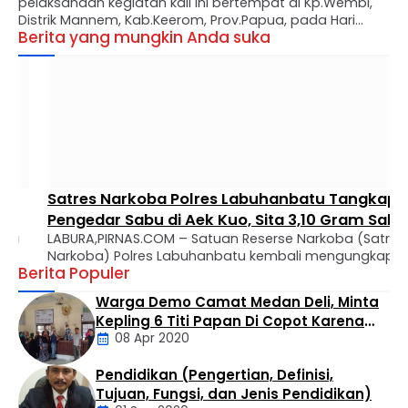
pelaksanaan kegiatan kali ini bertempat di Kp.Wembi,
Distrik Mannem, Kab.Keerom, Prov.Papua, pada Hari
Berita yang mungkin Anda suka
Kamis (02/02/2023). Patroli kesehatan merupakan salah
satu program unggulan Satgas Pamtas Yonif 132/BS
dibidang kesehatan, kegiatan ini sudah berlangsung
sejak pertama kali Yonif 132/BS …
Satres Narkoba Polres Labuhanbatu Tangkap
Pengedar Sabu di Aek Kuo, Sita 3,10 Gram Sabu
LABURA,PIRNAS.COM – Satuan Reserse Narkoba (Satres
Narkoba) Polres Labuhanbatu kembali mengungkap
Berita Populer
kasus peredaran narkotika jenis sabu di wilayah
hukumnya. Seorang pria berinisial MTS alias Tebe (34)
Warga Demo Camat Medan Deli, Minta
berhasil diamankan dalam operasi yang digelar di
Kepling 6 Titi Papan Di Copot Karena
Kelurahan Bandar Selamat, Kecamatan Aek Kuo,
08 Apr 2020
Tak Perduli Sama Warganya
Kabupaten Labuhanbatu Utara, Selasa (4/8/2026)
sekitar pukul 14.30 WIB. Penangkapan dilakukan oleh Tim
Pendidikan (Pengertian, Definisi,
Opsnal Satres Narkoba …
Daerah
Tujuan, Fungsi, dan Jenis Pendidikan)