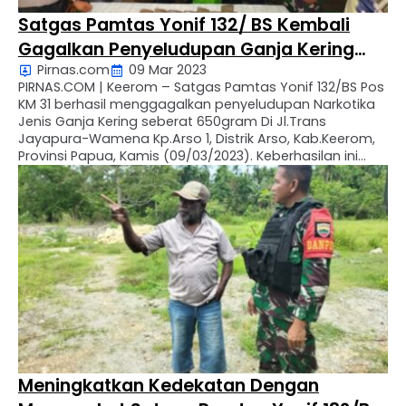
Satgas Pamtas Yonif 132/ BS Kembali
Gagalkan Penyeludupan Ganja Kering
Pirnas.com
09 Mar 2023
Seberat 650gram
PIRNAS.COM | Keerom – Satgas Pamtas Yonif 132/BS Pos
KM 31 berhasil menggagalkan penyeludupan Narkotika
Jenis Ganja Kering seberat 650gram Di Jl.Trans
Jayapura-Wamena Kp.Arso 1, Distrik Arso, Kab.Keerom,
Provinsi Papua, Kamis (09/03/2023). Keberhasilan ini
diperoleh ketika Pos KM 31 melaksanakan kegiatan
Sweeping rutin yang dipimpin oleh Serka Hendri Saputra
selaku Danpos KM 31. Hal ini …
Meningkatkan Kedekatan Dengan