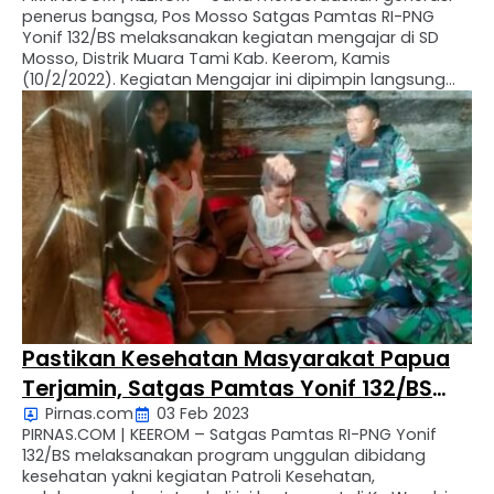
penerus bangsa, Pos Mosso Satgas Pamtas RI-PNG
Yonif 132/BS melaksanakan kegiatan mengajar di SD
Mosso, Distrik Muara Tami Kab. Keerom, Kamis
(10/2/2022). Kegiatan Mengajar ini dipimpin langsung
oleh Komandan Pos Mosso Letda Inf Nyoman Hendra.
“Mencerdaskan generasi muda adalah bentuk rasa
kepedulian kami. Personil Pos Mosso Satgas Pamtas …
Pastikan Kesehatan Masyarakat Papua
Terjamin, Satgas Pamtas Yonif 132/BS
Pirnas.com
03 Feb 2023
Melaksanakan Patroli Kesehatan
PIRNAS.COM | KEEROM – Satgas Pamtas RI-PNG Yonif
132/BS melaksanakan program unggulan dibidang
kesehatan yakni kegiatan Patroli Kesehatan,