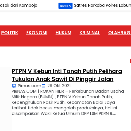
k dari Kamboja
Satres Narkoba Polres Labuhan
BERITA
POLITIK
EKONOMI
HUKUM
KRIMINAL
OLAHRAG
PTPN V Kebun Inti Tanah Putih Pelihara
Tukulan Anak Sawit Di Pinggir Jalan
Pirnas.com
29 Okt 2021
PIRNAS.COM | ROKAN HILIR – Perkebunan Badan Usaha
Milik Negara (BUMN) , PTPN V Kebun Tanah Putih,
Kepenghuluan Pasir Putih, Kecamatan Balai Jaya
terlihat tidak becus mengolah produksinya, Hal ini
disampaikan Wakil Ketua Umum DPP LSM PKRN R.
Damanik beserta tim melintas ke Kepenghuluan tanah
putih barat. Rabu (27/10/2021). “Ketika mulai masuk Pos
Security pintu …