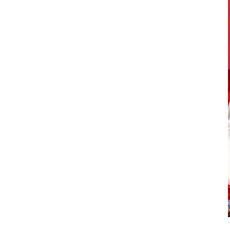
6) sekitar pukul 23.30
siswa SD Negeri 15 Rantau
ngungkapan kasus
Selatan di ruang kerja Sekretaris
 dipimpin Kanit I Satres
Daerah, Rabu (5/8/2026).
 Polres Labuhanbatu
Kunjungan tersebut merupakan
personel, yakni Ipda
bentuk silaturahmi sekaligus
an …
penyampaian laporan atas …