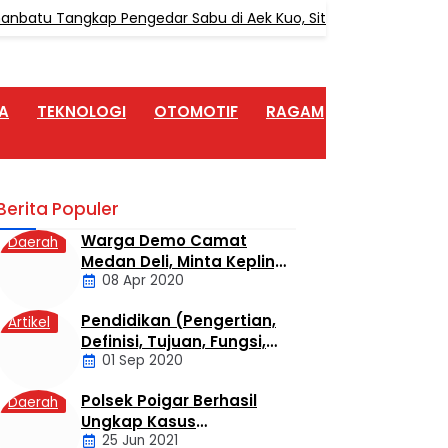
batu Tangkap Pengedar Sabu di Aek Kuo, Sita 3,10 Gram Sabu
A
TEKNOLOGI
OTOMOTIF
RAGAM
ARTIKEL
Berita Populer
Warga Demo Camat
Daerah
Medan Deli, Minta Kepling
08 Apr 2020
6 Titi Papan Di Copot
Karena Tak Perduli Sama
Pendidikan (Pengertian,
Artikel
Warganya
Definisi, Tujuan, Fungsi,
01 Sep 2020
dan Jenis Pendidikan)
Polsek Poigar Berhasil
Daerah
Ungkap Kasus
25 Jun 2021
Sekelompok Pemuda