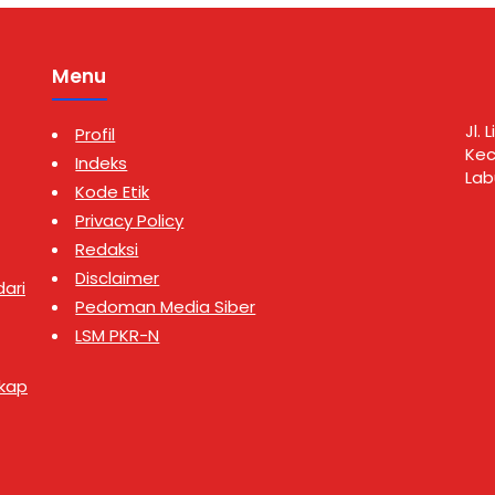
Menu
Jl.
Profil
Kec
Indeks
Lab
Kode Etik
Privacy Policy
Redaksi
Disclaimer
ari
Pedoman Media Siber
LSM PKR-N
gkap