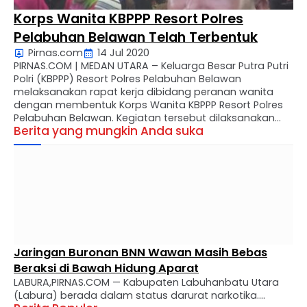
Korps Wanita KBPPP Resort Polres
Pelabuhan Belawan Telah Terbentuk
Pirnas.com
14 Jul 2020
PIRNAS.COM | MEDAN UTARA – Keluarga Besar Putra Putri
Polri (KBPPP) Resort Polres Pelabuhan Belawan
melaksanakan rapat kerja dibidang peranan wanita
dengan membentuk Korps Wanita KBPPP Resort Polres
Pelabuhan Belawan. Kegiatan tersebut dilaksanakan
Berita yang mungkin Anda suka
saat acara rapat kerja dan temu ramah antar
pengurus di Jalan Marelan Raya Pasar 2 Gang Palem,
Minggu (12/07/2020). Kegiatan rapat kerja …
Jaringan Buronan BNN Wawan Masih Bebas
Beraksi di Bawah Hidung Aparat
LABURA,PIRNAS.COM — Kabupaten Labuhanbatu Utara
(Labura) berada dalam status darurat narkotika.