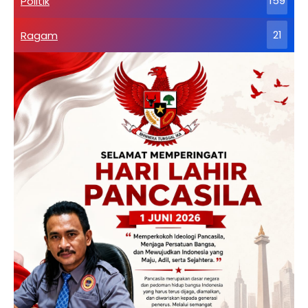
Politik
159
Ragam
21