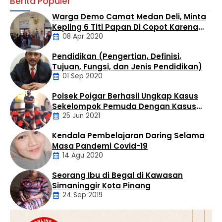
Berita Populer
Bandar besar buronan BNN, Hadi Qurniawan
Simangunsong alias Wawan, diduga masih leluasa
Warga Demo Camat Medan Deli, Minta
mengendalikan kerajaan hitam sabu di wilayah Kualuh
Kepling 6 Titi Papan Di Copot Karena
Selatan dan Kualuh Hulu melalui kaki tangannya, meski
08 Apr 2020
Tak Perduli Sama Warganya
telah berstatus Daftar Pencarian Orang (DPO).
Berdasarkan investigasi warga, gurita bisnis haram ini
Pendidikan (Pengertian, Definisi,
beroperasi tanpa tersentuh di …
Daerah
Tujuan, Fungsi, dan Jenis Pendidikan)
01 Sep 2020
Polsek Poigar Berhasil Ungkap Kasus
Artikel
Sekelompok Pemuda Dengan Kasus
25 Jun 2021
Pencabulan
Kendala Pembelajaran Daring Selama
Daerah
Masa Pandemi Covid-19
14 Agu 2020
Seorang Ibu di Begal di Kawasan
Artikel
Simaninggir Kota Pinang
24 Sep 2019
Daerah