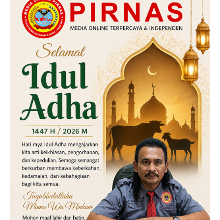
Hukum
Kriminal
Labusel