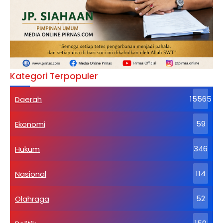
Kategori Terpopuler
Daerah
15565
Ekonomi
59
Hukum
346
Nasional
114
Olahraga
52