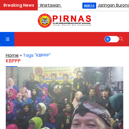
en Catur Antar Wartawan
Jaringan Buronan BN
BERITA
Home
»
Tags "KBPPP"
KBPPP