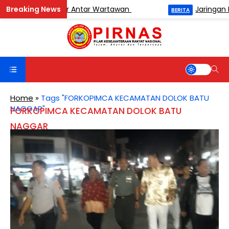
urnamen Catur Antar Wartawan
Jaringan Buro
BERITA
Home
»
Tags "FORKOPIMCA KECAMATAN DOLOK BATU
NAGGAR"
FORKOPIMCA KECAMATAN DOLOK BATU
NAGGAR