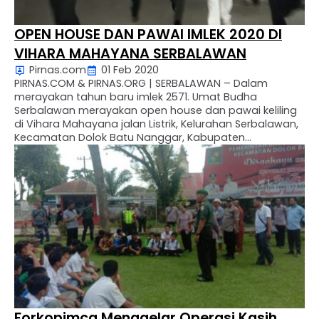
OPEN HOUSE DAN PAWAI IMLEK 2020 DI
VIHARA MAHAYANA SERBALAWAN
Pirnas.com
01 Feb 2020
PIRNAS.COM & PIRNAS.ORG | SERBALAWAN – Dalam
merayakan tahun baru imlek 2571. Umat Budha
Serbalawan merayakan open house dan pawai keliling
di Vihara Mahayana jalan Listrik, Kelurahan Serbalawan,
Kecamatan Dolok Batu Nanggar, Kabupaten
Simalungun, Propinsi Sumatera Utara. Jumat
(31/01/2020) Pukul 19.30 Wib. Adapun yang hadir dalam
kesempatan tersebut seluruh pimpinan Forkopimca
Kecamatan Dolok Batu Nanggar, …
Forkopimca Menggelar Operasi Kasih