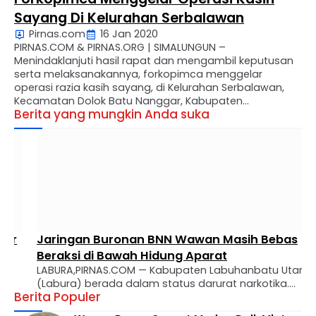
Sayang Di Kelurahan Serbalawan
Pirnas.com
16 Jan 2020
PIRNAS.COM & PIRNAS.ORG | SIMALUNGUN –
Menindaklanjuti hasil rapat dan mengambil keputusan
serta melaksanakannya, forkopimca menggelar
operasi razia kasih sayang, di Kelurahan Serbalawan,
Kecamatan Dolok Batu Nanggar, Kabupaten
Berita yang mungkin Anda suka
Simalungun, Provinsi Sumatra Utara, Kamis (16/01/2020)
Pukul 10.30 Wib. Kekompakan Camat, Danramil 05, dan
Kapolsek Serbalawan untuk memberikan rasa aman
serta kepedulian kepada masyarakat. Sangat kita
acungi …
Jaringan Buronan BNN Wawan Masih Bebas
Beraksi di Bawah Hidung Aparat
LABURA,PIRNAS.COM — Kabupaten Labuhanbatu Utara
(Labura) berada dalam status darurat narkotika.
Berita Populer
Bandar besar buronan BNN, Hadi Qurniawan
Simangunsong alias Wawan, diduga masih leluasa