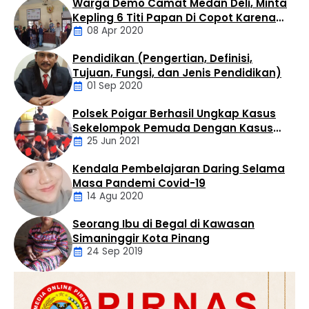
Warga Demo Camat Medan Deli, Minta
mengendalikan kerajaan hitam sabu di wilayah Kualuh
Kepling 6 Titi Papan Di Copot Karena
Selatan dan Kualuh Hulu melalui kaki tangannya, meski
08 Apr 2020
Tak Perduli Sama Warganya
telah berstatus Daftar Pencarian Orang (DPO).
Berdasarkan investigasi warga, gurita bisnis haram ini
Pendidikan (Pengertian, Definisi,
beroperasi tanpa tersentuh di …
Daerah
Tujuan, Fungsi, dan Jenis Pendidikan)
01 Sep 2020
Polsek Poigar Berhasil Ungkap Kasus
Artikel
Sekelompok Pemuda Dengan Kasus
25 Jun 2021
Pencabulan
Kendala Pembelajaran Daring Selama
Daerah
Masa Pandemi Covid-19
14 Agu 2020
Seorang Ibu di Begal di Kawasan
Artikel
Simaninggir Kota Pinang
24 Sep 2019
Daerah
Hukum